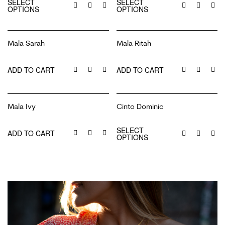
SELECT
SELECT
OPTIONS
OPTIONS
Mala Sarah
Mala Ritah
€
0.00
€
0.00
ADD TO CART
ADD TO CART
Mala Ivy
Cinto Dominic
€
0.00
€
20.99
SELECT
ADD TO CART
OPTIONS
Visitar Loja