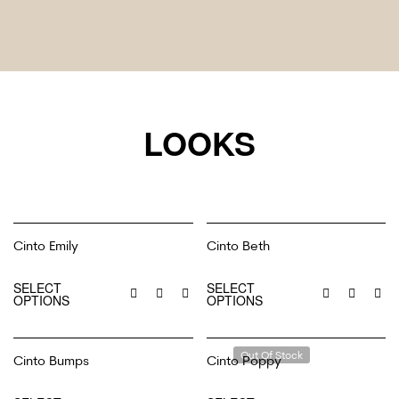
LOOKS
Cinto Emily
Cinto Beth
€
27.99
€
9.99
SELECT
SELECT
OPTIONS
OPTIONS
Out Of Stock
Cinto Bumps
Cinto Poppy
€
20.99
€
39.99